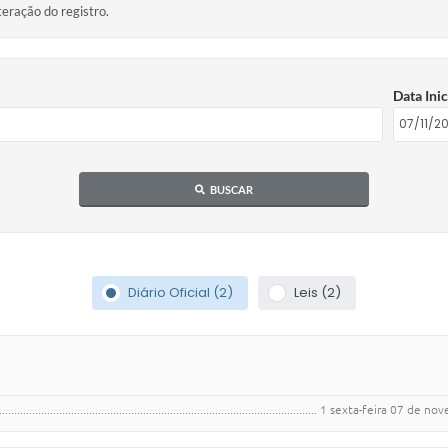
teração do registro.
Data Inic
BUSCAR
Diário Oficial (2)
Leis (2)
................................................................................................. 1 sexta-feira