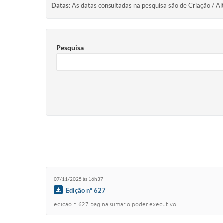
Datas:
As datas consultadas na pesquisa são de Criação / Al
Pesquisa
07/11/2025 às 16h37
Edição nº 627
edicao n 627 pagina sumario poder executivo .......................................