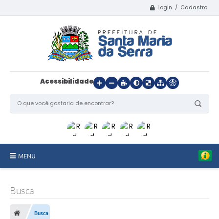
Login / Cadastro
Acessibilidade
MENU
Início
Busca
O Município
Busca
Departamentos