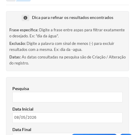
Turismo
Dica para refinar os resultados encontrados
Cultura
Frase específica:
Digite a frase entre aspas para filtrar exatamente
Conselhos Municipais
o desejado. Ex: "dia da água".
Exclusão:
Digite a palavra com sinal de menos (-) para excluir
Legislação
resultados com a mesma. Ex: dia da -agua.
Datas:
As datas consultadas na pesquisa são de Criação / Alteração
Editais
do registro.
Notícias
Emprega
Pesquisa
Data Inicial
Data Final