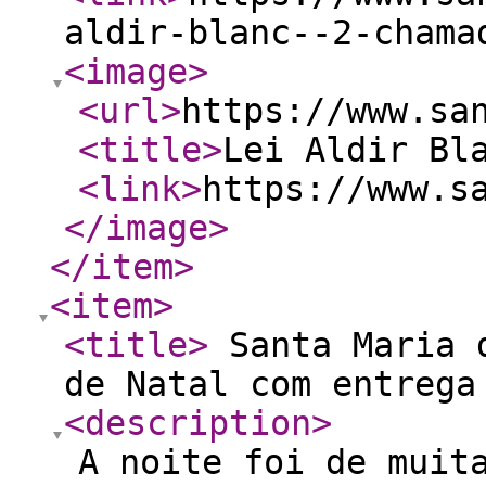
aldir-blanc--2-chama
<image
>
<url
>
https://www.sa
<title
>
Lei Aldir Bl
<link
>
https://www.s
</image
>
</item
>
<item
>
<title
>
Santa Maria d
de Natal com entrega
<description
>
A noite foi de muit