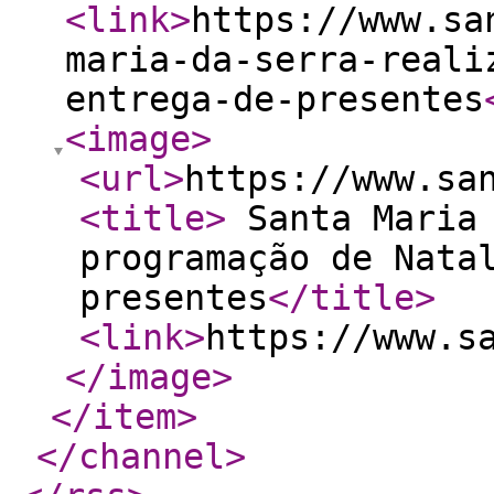
<link
>
https://www.sa
maria-da-serra-reali
entrega-de-presentes
<image
>
<url
>
https://www.sa
<title
>
Santa Maria 
programação de Nata
presentes
</title
>
<link
>
https://www.s
</image
>
</item
>
</channel
>