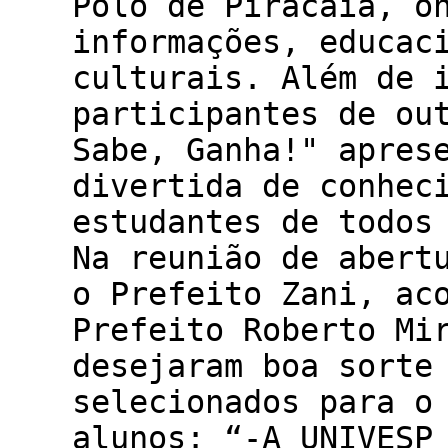
Polo de Piracaia, o
informações, educac
culturais. Além de 
participantes de ou
Sabe, Ganha!" apres
divertida de conhec
estudantes de todos
Na reunião de abert
o Prefeito Zani, ac
Prefeito Roberto Mi
desejaram boa sorte
selecionados para o
alunos: “-A UNIVESP