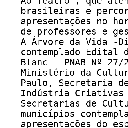
Ao Teatro’, que ate
brasileiras e perco
apresentações no ho
de professores e ge
A Árvore da Vida -D
contemplado Edital 
Blanc - PNAB Nº 27/
Ministério da Cultu
Paulo, Secretaria d
Indústria Criativas
Secretarias de Cult
municípios contempl
apresentações do es