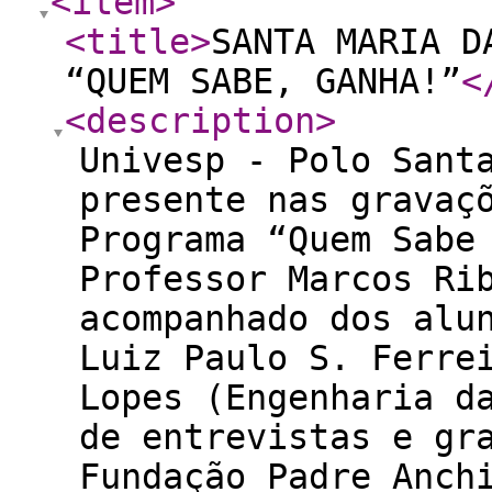
<item
>
<title
>
SANTA MARIA D
“QUEM SABE, GANHA!”
<
<description
>
Univesp - Polo Sant
presente nas gravaç
Programa “Quem Sabe
Professor Marcos Ri
acompanhado dos alu
Luiz Paulo S. Ferre
Lopes (Engenharia d
de entrevistas e gr
Fundação Padre Anch