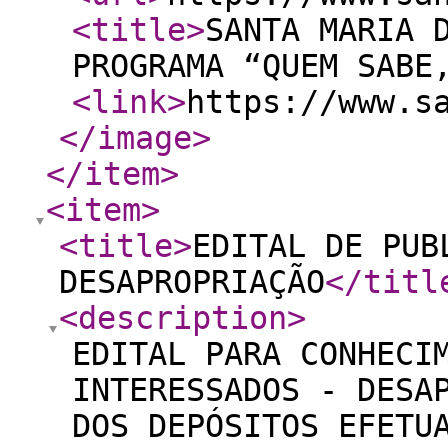
<title
>
SANTA MARIA 
PROGRAMA “QUEM SABE
<link
>
https://www.s
</image
>
</item
>
<item
>
<title
>
EDITAL DE PUB
DESAPROPRIAÇÃO
</titl
<description
>
EDITAL PARA CONHECI
INTERESSADOS - DESA
DOS DEPÓSITOS EFETU