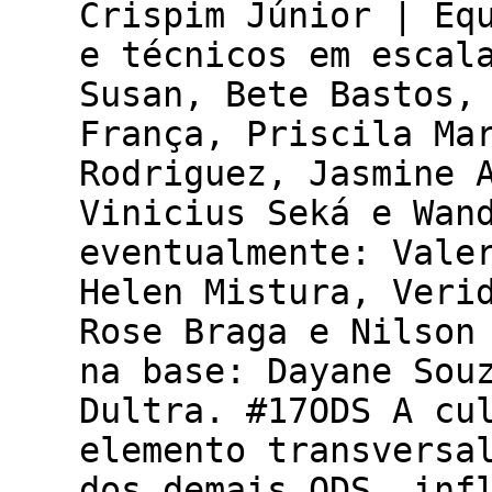
Crispim Júnior | Eq
e técnicos em escal
Susan, Bete Bastos,
França, Priscila Ma
Rodriguez, Jasmine 
Vinicius Seká e Wan
eventualmente: Vale
Helen Mistura, Veri
Rose Braga e Nilson
na base: Dayane Sou
Dultra. #17ODS A cu
elemento transversa
dos demais ODS, inf