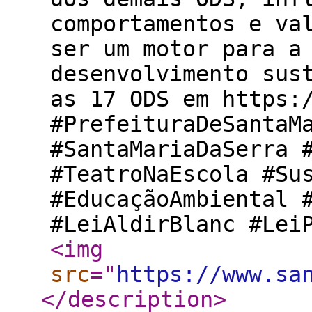
comportamentos e va
ser um motor para a
desenvolvimento sus
as 17 ODS em https:
#PrefeituraDeSantaM
#SantaMariaDaSerra 
#TeatroNaEscola #Su
#EducaçãoAmbiental 
#LeiAldirBlanc #Lei
<img
src
="
https://www.sa
</description
>