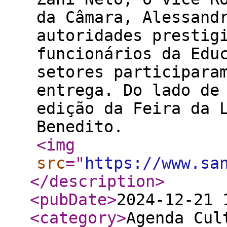
da Câmara, Alessand
autoridades prestig
funcionários da Edu
setores participara
entrega. Do lado de
edição da Feira da 
Benedito.
<img
src
="
https://www.sa
</description
>
<pubDate
>
2024-12-21 
<category
>
Agenda Cul