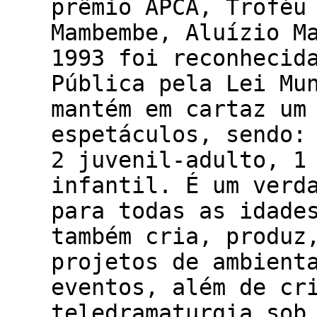
prêmio APCA, Troféu
Mambembe, Aluízio M
1993 foi reconhecid
Pública pela Lei Mu
mantém em cartaz um
espetáculos, sendo:
2 juvenil-adulto, 1
infantil. É um verd
para todas as idade
também cria, produz
projetos de ambient
eventos, além de cr
teledramaturgia sob