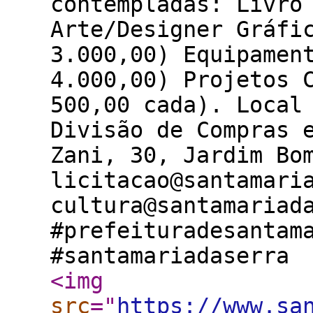
contempladas: Livro
Arte/Designer Gráfi
3.000,00) Equipamen
4.000,00) Projetos 
500,00 cada). Local
Divisão de Compras 
Zani, 30, Jardim Bo
licitacao@santamari
cultura@santamariad
#prefeituradesantam
#santamariadaserra
<img
src
="
https://www.sa