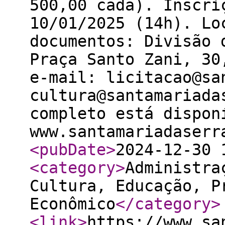
500,00 cada). Inscri
10/01/2025 (14h). Lo
documentos: Divisão 
Praça Santo Zani, 30
e-mail: licitacao@sa
cultura@santamariada
completo está dispon
www.santamariadaserr
<pubDate
>
2024-12-30 
<category
>
Administra
Cultura, Educação, P
Econômico
</category
>
<link
>
https://www.sa