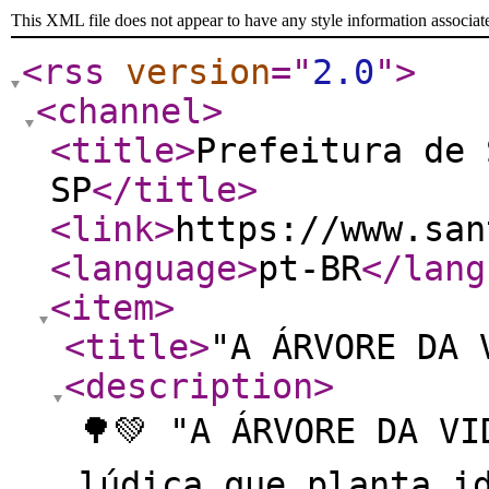
This XML file does not appear to have any style information associat
<rss
version
="
2.0
"
>
<channel
>
<title
>
Prefeitura de 
SP
</title
>
<link
>
https://www.san
<language
>
pt-BR
</lang
<item
>
<title
>
"A ÁRVORE DA 
<description
>
🌳💚 "A ÁRVORE DA VI
lúdica que planta i