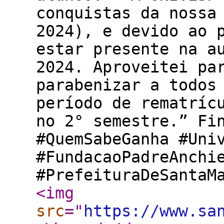
conquistas da nossa
2024), e devido ao 
estar presente na a
2024. Aproveitei pa
parabenizar a todos
período de rematríc
no 2° semestre.” Fi
#QuemSabeGanha #Uni
#FundacaoPadreAnchi
#PrefeituraDeSanta
<img
src
="
https://www.sa