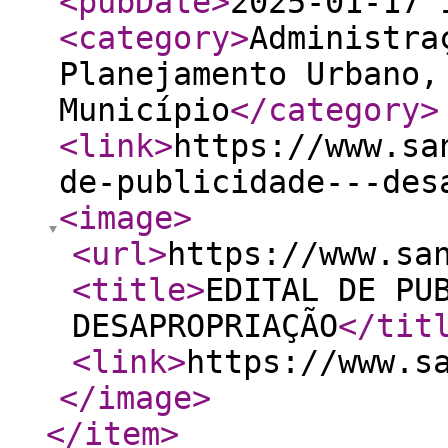
<pubDate
>
2025-01-17 
<category
>
Administra
Planejamento Urbano,
Município
</category
>
<link
>
https://www.sa
de-publicidade---des
<image
>
<url
>
https://www.sa
<title
>
EDITAL DE PU
DESAPROPRIAÇÃO
</tit
<link
>
https://www.s
</image
>
</item
>