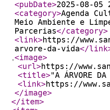
<pubDate
>
2025-08-05 
<category
>
Agenda Cul
Meio Ambiente e Limp
Parcerias
</category
>
<link
>
https://www.sa
arvore-da-vida
</link
<image
>
<url
>
https://www.sa
<title
>
"A ÁRVORE DA
<link
>
https://www.s
</image
>
</item
>