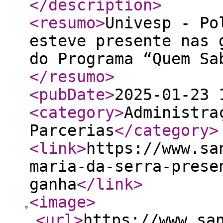
</description
>
<resumo
>
Univesp - Po
esteve presente nas 
do Programa “Quem Sa
</resumo
>
<pubDate
>
2025-01-23 
<category
>
Administra
Parcerias
</category
>
<link
>
https://www.sa
maria-da-serra-prese
ganha
</link
>
<image
>
<url
>
https://www.sa