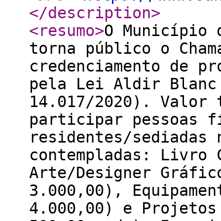
</description
>
<resumo
>
O Município 
torna público o Cham
credenciamento de pr
pela Lei Aldir Blanc
14.017/2020). Valor 
participar pessoas f
residentes/sediadas 
contempladas: Livro 
Arte/Designer Gráfic
3.000,00), Equipamen
4.000,00) e Projetos