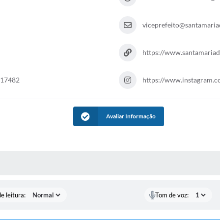
viceprefeito@santamariad
https://www.santamariada
117482
https://www.instagram.c
Avaliar Informação
S MÍDIAS
e leitura:
Tom de voz: