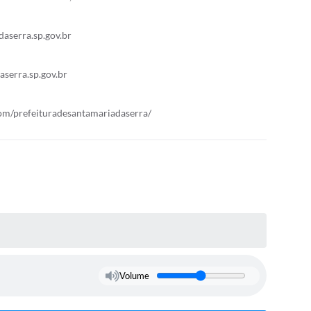
aserra.sp.gov.br
serra.sp.gov.br
om/prefeituradesantamariadaserra/
Volume