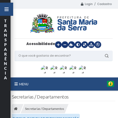
Login / Cadastro
T
R
A
N
S
Acessibilidade
P
A
R
Ê
N
C
I
A
MENU
Início
Secretarias / Departamentos
O Município
Secretarias / Departamentos
Departamentos