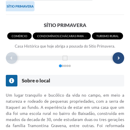
SÍTIO PRIMAVERA
Turismo
Cultura
SÍTIO PRIMAVERA
Conselhos Municipais
COMÉRCIO
CONDOMÍNIOS (CHÁCARAS PARA ALUGUEL)
TURISMO RURAL
Legislação
Casa Histórica que hoje abriga a pousada do Sítio Primavera.
Editais
Notícias
Emprega
Sobre o local
Um lugar tranquilo e bucólico da vida no campo, em meio a
natureza e rodeado de pequenas propriedades, com a serra de
Itaqueri ao fundo. A experiência de estar em uma casa que um
dia foi uma escola rural no bairro do Baixadão, construída em
meados da decada de 30, onde estudaram duas ou tres gerações
da família Tramontina Gravena, entre outras. Foi reformada