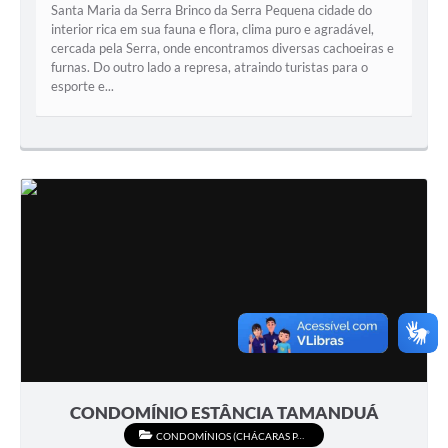
Santa Maria da Serra Brinco da Serra Pequena cidade do
interior rica em sua fauna e flora, clima puro e agradável,
cercada pela Serra, onde encontramos diversas cachoeiras e
furnas. Do outro lado a represa, atraindo turistas para o
esporte e...
CONDOMÍNIO ESTÂNCIA TAMANDUÁ
CONDOMÍNIOS (CHÁCARAS PARA ALUGUEL)