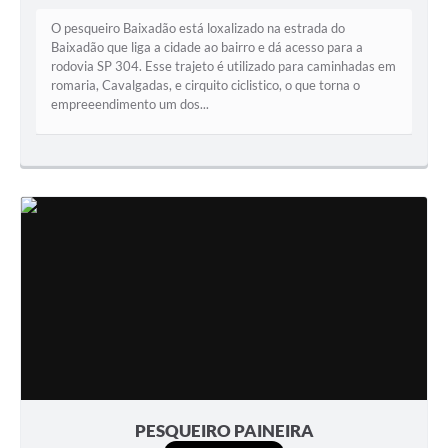
O pesqueiro Baixadão está loxalizado na estrada do
Baixadão que liga a cidade ao bairro e dá acesso para a
rodovia SP 304. Esse trajeto é utilizado para caminhadas em
romaria, Cavalgadas, e cirquito ciclistico, o que torna o
empreeendimento um dos...
PESQUEIRO PAINEIRA