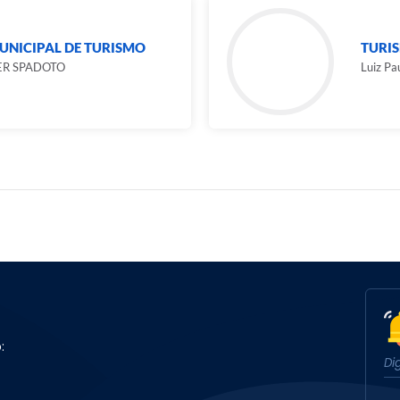
UNICIPAL DE TURISMO
TURI
ER SPADOTO
Luiz Pau
: