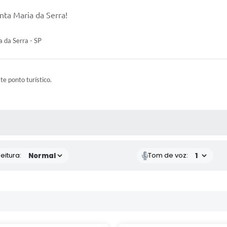
nta Maria da Serra!
 da Serra - SP
ste ponto turístico.
 MÍDIAS
eitura:
Tom de voz: