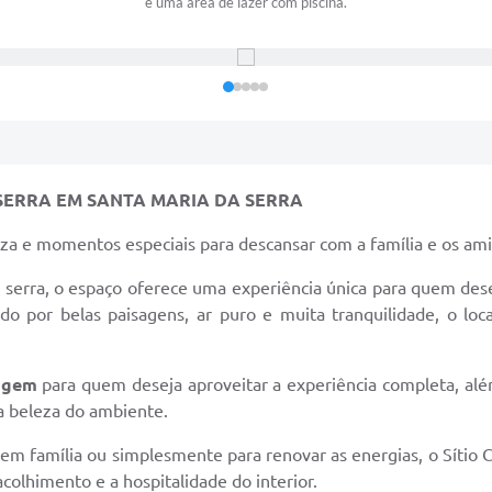
e uma área de lazer com piscina.
A SERRA EM SANTA MARIA DA SERRA
eza e momentos especiais para descansar com a família e os am
a serra, o espaço oferece uma experiência única para quem dese
do por belas paisagens, ar puro e muita tranquilidade, o loc
agem
para quem deseja aproveitar a experiência completa, al
a beleza do ambiente.
em família ou simplesmente para renovar as energias, o Sítio C
olhimento e a hospitalidade do interior.