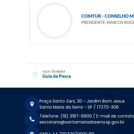
COMTUR - CONSELHO M
PRESIDENTE: MARCOS ROG
VEJA TAMBÉM
Guia de Pesca
Praça Santo Zani, 30 - Jardim Bom Jesus
Santa Maria da Serra - SP / 17370-306
Telefone: (19) 3187-9900 / E-mail de contato
secretaria@santamariadaserra.sp.gov.br