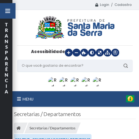
Login / Cadastro
T
R
A
N
S
Acessibilidade
P
A
R
Ê
N
C
I
A
MENU
Início
Secretarias / Departamentos
O Município
Secretarias / Departamentos
Departamentos