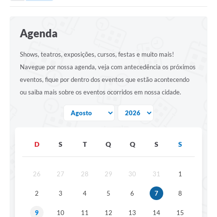
Turismo
Agenda
Cultura
Shows, teatros, exposições, cursos, festas e muito mais!
Conselhos Municipais
Navegue por nossa agenda, veja com antecedência os próximos
Legislação
eventos, fique por dentro dos eventos que estão acontecendo
ou saiba mais sobre os eventos ocorridos em nossa cidade.
Editais
Notícias
Emprega
D
S
T
Q
Q
S
S
26
27
28
29
30
31
1
2
3
4
5
6
7
8
9
10
11
12
13
14
15