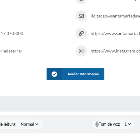
licitacao@santamariadase
 17.370-000
https://www.santamariada
riadaserra/
https://www.instagram.
Avaliar Informação
S MÍDIAS
e leitura:
Tom de voz: