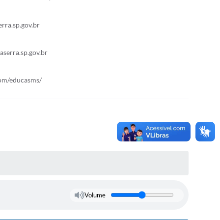
rra.sp.gov.br
serra.sp.gov.br
com/educasms/
Volume