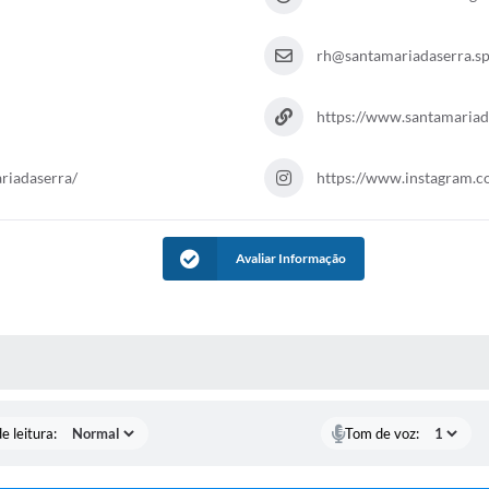
rh@santamariadaserra.sp
https://www.santamariada
riadaserra/
https://www.instagram.c
Avaliar Informação
S MÍDIAS
e leitura:
Tom de voz: