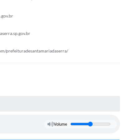
.gov.br
serra.sp.gov.br
om/prefeituradesantamariadaserra/
Volume