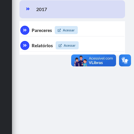
2017
Turismo
Cultura
Pareceres
Acessar
Conselhos Municipais
Relatórios
Acessar
Legislação
Editais
Notícias
Emprega