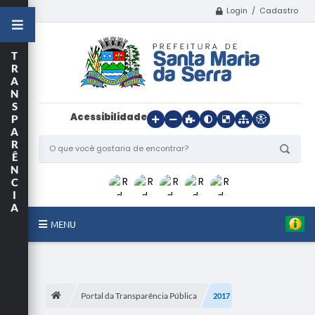
Login / Cadastro
T
R
A
N
S
Acessibilidade
P
A
R
Ê
N
C
I
A
MENU
Início
O Município
Portal da Transparência Pública
2017
Departamentos