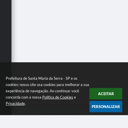
Prefeitura de Santa Maria da Serra - SP e os
cookies: nosso site usa cookies para melhorar a sua
experiência de navegação. Ao continuar você
ACEITAR
concorda com a nossa
Política de Cookies
e
Privacidade
.
PERSONALIZAR
Telefone: (19) 3187-9900 / E-mail de contato:
secretaria@santamariadaserra.sp.gov.br