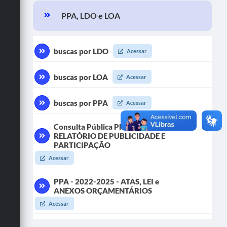
PPA, LDO e LOA
Turismo
Cultura
buscas por LDO
Acessar
Conselhos Municipais
buscas por LOA
Acessar
Legislação
Editais
buscas por PPA
Acessar
Notícias
Consulta Pública PPA 2026-2029 -
RELATÓRIO DE PUBLICIDADE E
Emprega
PARTICIPAÇÃO
Acessar
PPA - 2022-2025 - ATAS, LEI e
ANEXOS ORÇAMENTÁRIOS
Acessar