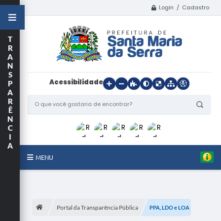
Login / Cadastro
T
R
A
N
S
Acessibilidade
P
A
R
Ê
N
C
I
A
MENU
Início
O Município
Portal da Transparência Pública
PPA, LDO e LOA
Departamentos