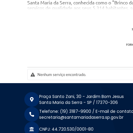
Santa Maria da Serra, conhecida como o "Brinco d
serviços de qualidade aos seus 5.314 habitantes, 
Josias Zani Neto
Prefeito
Roberto Gravena Miranda
Vice-Prefeito
FORM
PARA TER ACESSO A CARTA DE SERVIÇOS (GERA
Nenhum serviço encontrado.
Praça Santo Zani, 30 - Jardim Bom Jesus
Santa Maria da Serra - SP / 17370-306
Telefone: (19) 3187-9900 / E-mail de contato
secretaria@santamariadaserra.sp.gov.br
CNPJ: 44.720.530/0001-80