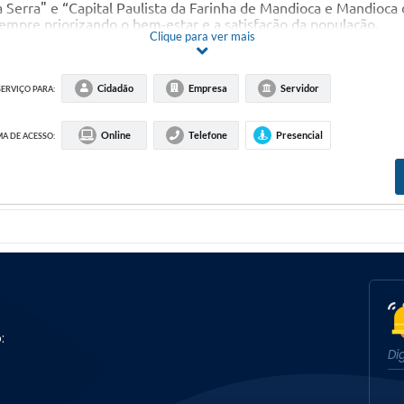
a Serra" e “Capital Paulista da Farinha de Mandioca e Mandioc
sempre priorizando o bem-estar e a satisfação da população.
Clique para ver mais
Cidadão
Empresa
Servidor
SERVIÇO PARA:
Online
Telefone
Presencial
A DE ACESSO:
L), CLIQUE EM
BAIXAR CARTA DE SERVIÇOS
ou AO FINAL
: