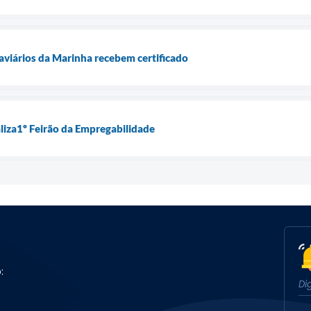
viários da Marinha recebem certificado
aliza1º Feirão da Empregabilidade
: