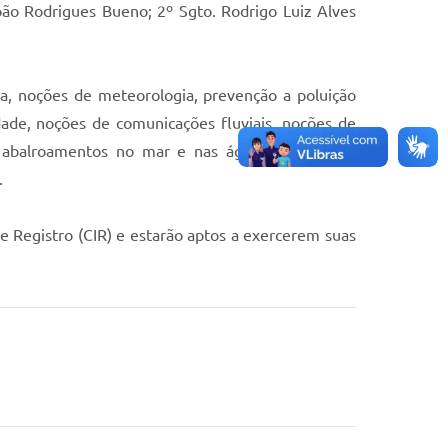
 João Rodrigues Bueno; 2º Sgto. Rodrigo Luiz Alves
ia, noções de meteorologia, prevenção a poluição
ade, noções de comunicações fluviais, noções de
 abalroamentos no mar e nas águas interiores -
.
 e Registro (CIR) e estarão aptos a exercerem suas