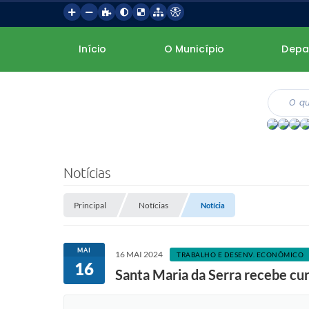
Início
O Município
Depa
Notícias
Principal
Notícias
Notícia
MAI
16 MAI 2024
TRABALHO E DESENV. ECONÔMICO
16
Santa Maria da Serra recebe cu