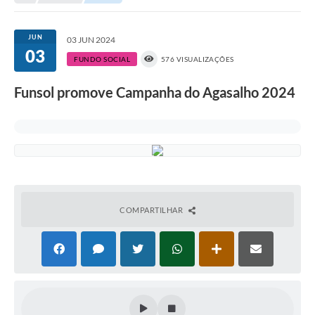
Turismo
JUN
03 JUN 2024
03
Cultura
FUNDO SOCIAL
576 VISUALIZAÇÕES
Conselhos Municipais
Funsol promove Campanha do Agasalho 2024
Legislação
Editais
Notícias
Emprega
COMPARTILHAR