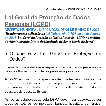
Turismo
Atualizado em 28/03/2024 - 17:06:16
Lei Geral de Proteção de Dados
Cultura
Pessoais (LGPD)
Conselhos Municipais
DECRETO MUNICIPAL Nº3402/2023, DE 06 DE JUNHO DE 2023.
“Regulamenta a aplicação da
Lei Federal nº 13.709, de 14 de Agosto
Legislação
de 2018
, Lei Geral de Proteção de Dados Pessoais - LGPD no âmbito
da Administração Direta do Município de Santa Maria da Serra
”
Editais
O que é a Lei Geral de Proteção de
Notícias
Dados?
Emprega
É uma lei que estabelece regras ao uso de dados pessoais de
pessoas físicas por entidades públicas e privadas.
A LGPD é uma norma que garante direitos aos titulares dos
dados e estabelece uma regra mínima para coleta,
armazenamento, tratamento e compartilhamento de dados
pessoais de pessoas físicas.
As regras estabelecidas pela LGPD devem ser observadas por
todos os setores do mercado: bancos, hospitais, comércios,