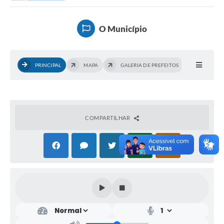
Turismo
O Município
Cultura
Conselhos Municipais
PRINCIPAL
MAPA
GALERIA DE PREFEITOS
Legislação
Editais
Notícias
COMPARTILHAR
Emprega