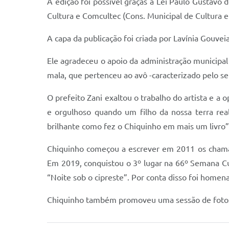
A edição foi possível graças à Lei Paulo Gustavo
Cultura e Comcultec (Cons. Municipal de Cultura e
A capa da publicação foi criada por Lavínia Gouvei
Ele agradeceu o apoio da administração municipa
mala, que pertenceu ao avô -caracterizado pelo seu
O prefeito Zani exaltou o trabalho do artista e a 
e orgulhoso quando um filho da nossa terra rea
brilhante como fez o Chiquinho em mais um livro
Chiquinho começou a escrever em 2011 os chama
Em 2019, conquistou o 3º lugar na 66º Semana Cul
“Noite sob o cipreste”. Por conta disso foi home
Chiquinho também promoveu uma sessão de fotos e