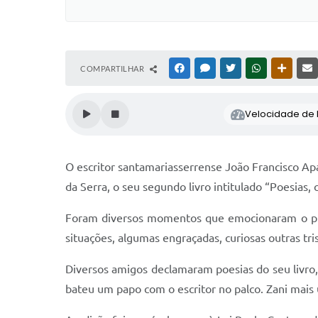
COMPARTILHAR
FACEBOOK
MESSENGER
TWITTER
WHATSAPP
OUTRAS
Velocidade de l
O escritor santamariasserrense João Francisco Ap
da Serra, o seu segundo livro intitulado “Poesias, 
Foram diversos momentos que emocionaram o públi
situações, algumas engraçadas, curiosas outras tr
Diversos amigos declamaram poesias do seu livro,
bateu um papo com o escritor no palco. Zani mais 