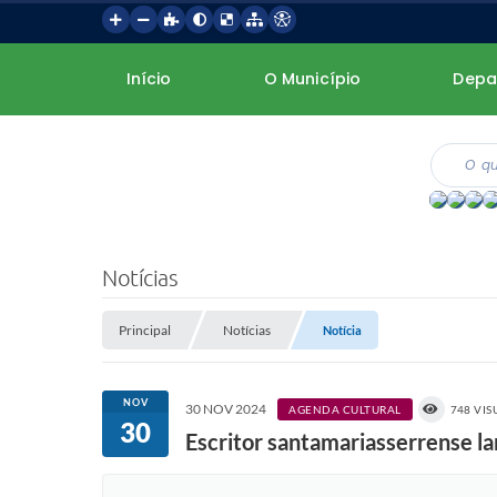
Início
O Município
Depa
Notícias
Principal
Notícias
Notícia
NOV
30 NOV 2024
AGENDA CULTURAL
748 VI
30
Escritor santamariasserrense la