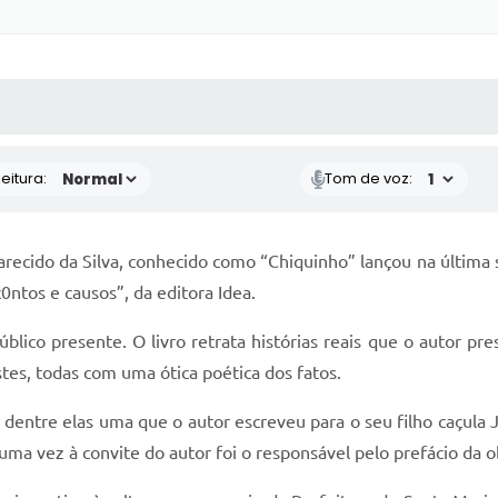
 MÍDIAS
RECEBA NOTÍCIAS
eitura:
Tom de voz:
arecido da Silva, conhecido como “Chiquinho” lançou na última 
c0ntos e causos”, da editora Idea.
co presente. O livro retrata histórias reais que o autor pres
istes, todas com uma ótica poética dos fatos.
 dentre elas uma que o autor escreveu para o seu filho caçula 
uma vez à convite do autor foi o responsável pelo prefácio da o