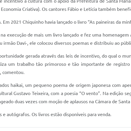
 de incentivo à cultura com o apoio da Prefeitura de Santa Mar
 Economia Criativa). Os cantores Fábio e Letícia também benefic
a. Em 2021 Chiquinho havia lançado o livro “As paineiras da minh
l na execução de mais um livro lançado e fez uma homenagem 
 irmão Davi-, ele colocou diversos poemas e distribuiu ao públi
oportunidade gerada através das leis de incentivo, do qual o mu
liza um trabalho tão primoroso e tão importante de registro
”, comentou.
dos haikai, um pequeno poema de origem japonesa com apenas
tural Gustavo Teixeira, com a poesia “O vento”. Na edição segu
nageado duas vezes com moção de aplausos na Câmara de Santa 
 autógrafos. Os livros estão disponíveis para venda.