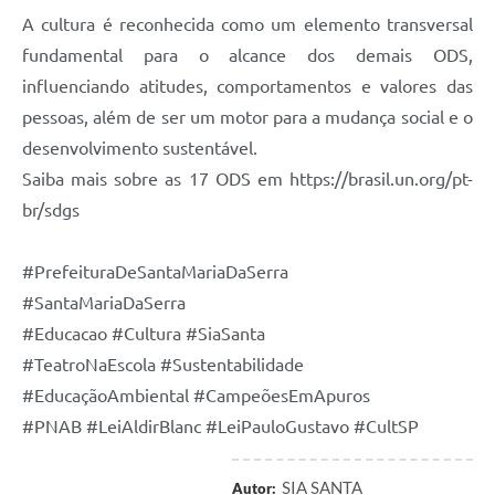
A cultura é reconhecida como um elemento transversal
fundamental para o alcance dos demais ODS,
influenciando atitudes, comportamentos e valores das
pessoas, além de ser um motor para a mudança social e o
desenvolvimento sustentável.
Saiba mais sobre as 17 ODS em https://brasil.un.org/pt-
br/sdgs
#PrefeituraDeSantaMariaDaSerra
#SantaMariaDaSerra
#Educacao #Cultura #SiaSanta
#TeatroNaEscola #Sustentabilidade
#EducaçãoAmbiental #CampeõesEmApuros
#PNAB #LeiAldirBlanc #LeiPauloGustavo #CultSP
SIA SANTA
Autor: