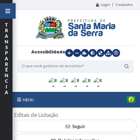
Login / Cadastro
T
R
A
N
S
Acessibilidade
P
A
R
Ê
N
C
I
A
MENU
Início
Editais de Licitação
Seguir
O Município
Departamentos