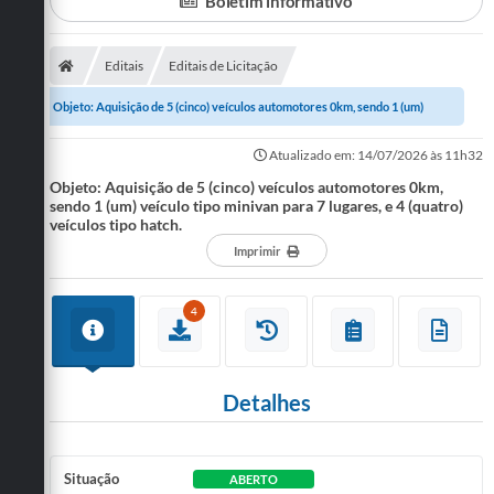
Boletim informativo
Turismo
Editais
Editais de Licitação
Cultura
Objeto: Aquisição de 5 (cinco) veículos automotores 0km, sendo 1 (um)
Conselhos Municipais
veículo tipo minivan para 7 lugares, e...
Atualizado em: 14/07/2026 às 11h32
Legislação
Objeto: Aquisição de 5 (cinco) veículos automotores 0km,
sendo 1 (um) veículo tipo minivan para 7 lugares, e 4 (quatro)
Editais
veículos tipo hatch.
Imprimir
Notícias
Emprega
4
Detalhes
Situação
ABERTO