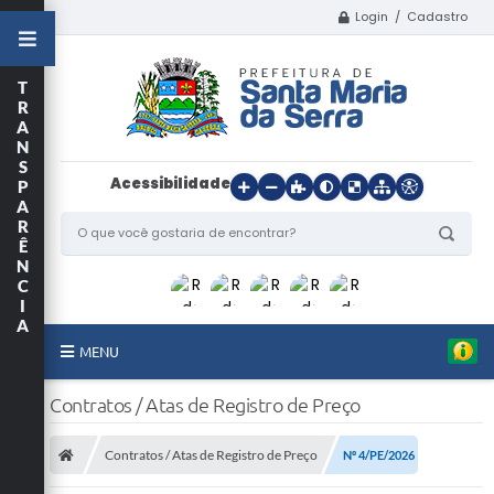
Login / Cadastro
T
R
A
N
S
Acessibilidade
P
A
R
Ê
N
C
I
A
MENU
Início
Contratos / Atas de Registro de Preço
O Município
Contratos / Atas de Registro de Preço
Nº 4/PE/2026
Departamentos