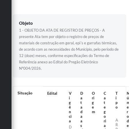
Objeto
1 - OBJETO DA ATA DE REGISTRO DE PREÇOS - A
presente Ata tem por objeto o registro de preços de
materiais de construção em geral, epi´s e garrafas térmicas,
de acordo com as necessidades do Município, pelo período de
12 (doze) meses, conforme especificações do Termo de
Referência anexo ao Edital do Pregão Eletrônico
Nº004/2026.
Situação
Edital
V
D
O
C
T
i
a
ri
a
i
ú
g
t
g
t
p
ê
a
e
e
o
e
n
d
m
g
r
ci
a
o
o
A
a
a
ri
d
R
s
a
e
D