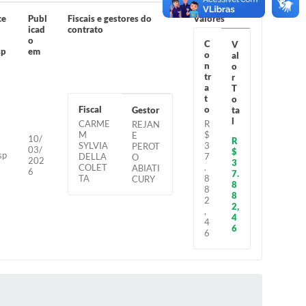
ce
Publ
Fiscais e gestores do
Valores
icad
contrato
o
C
V
sp
em
o
al
a
n
o
tr
r
a
T
t
o
Fiscal
o
Gestor
ta
l
CARME
R
REJAN
M
$
E
10/
R
SYLVIA
3
PEROT
03/
$
sp
DELLA
7
O
202
3
a
COLET
.
ABIATI
6
7.
TA
8
CURY
8
8
8
2
2,
,
4
4
6
6