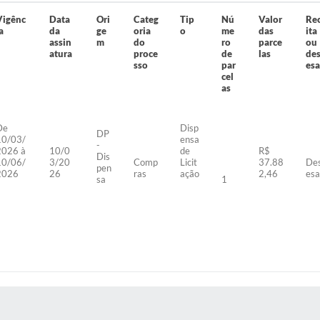
Vigênc
Data
Ori
Categ
Tip
Nú
Valor
Re
a
da
ge
oria
o
me
das
ita
assin
m
do
ro
parce
ou
atura
proce
de
las
de
sso
par
es
cel
as
De
Disp
DP
10/03/
ensa
-
2026 à
10/0
de
R$
Dis
10/06/
3/20
Comp
Licit
37.88
De
pen
2026
26
ras
ação
2,46
es
sa
1
S MÍDIAS