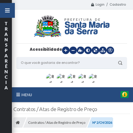
Login / Cadastro
T
R
A
N
S
Acessibilidade
P
A
R
Ê
N
C
I
A
MENU
Início
Contratos / Atas de Registro de Preço
O Município
Contratos / Atas de Registro de Preço
Nº 2/CH/2026
Departamentos