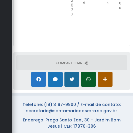
2
6
s
ç
0
o
2
7
COMPARTILHAR
Telefone: (19) 3187-9900 / E-mail de contato:
secretaria@santamariadaserra.sp.gov.br
Endereço: Praça Santo Zani, 30 - Jardim Bom
Jesus | CEP: 17370-306