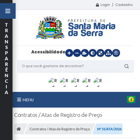
Login / Cadastro
T
R
A
N
S
Acessibilidade
P
A
R
Ê
N
C
I
A
MENU
Início
Contratos / Atas de Registro de Preço
O Município
Contratos / Atas de Registro de Preço
Nº 31/ATA/2026
Departamentos