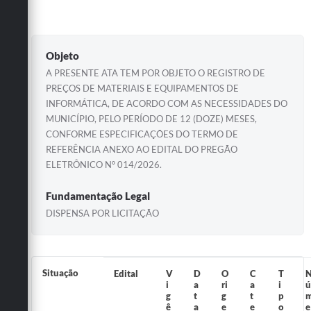
Objeto
A PRESENTE ATA TEM POR OBJETO O REGISTRO DE
PREÇOS DE MATERIAIS E EQUIPAMENTOS DE
INFORMÁTICA, DE ACORDO COM AS NECESSIDADES DO
MUNICÍPIO, PELO PERÍODO DE 12 (DOZE) MESES,
CONFORME ESPECIFICAÇÕES DO TERMO DE
REFERÊNCIA ANEXO AO EDITAL DO PREGÃO
ELETRÔNICO Nº 014/2026.
Fundamentação Legal
DISPENSA POR LICITAÇÃO
Situação
Edital
V
D
O
C
T
i
a
ri
a
i
ú
g
t
g
t
p
ê
a
e
e
o
e