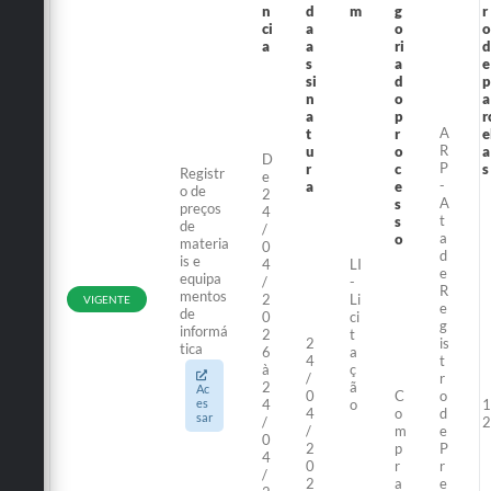
n
d
m
g
r
ci
a
o
o
a
a
ri
d
s
a
e
si
d
p
n
o
a
a
p
r
A
t
r
e
R
u
o
a
D
P
r
c
s
Registr
e
-
a
e
o de
2
A
s
preços
4
t
s
de
/
a
o
materia
0
d
is e
4
LI
e
equipa
/
-
R
mentos
2
Li
VIGENTE
e
de
0
ci
g
informá
2
t
2
is
tica
6
a
4
t
à
ç
/
r
2
ã
Ac
0
C
o
es
4
o
1
4
o
d
sar
/
2
/
m
e
0
2
p
P
4
0
r
r
/
2
a
e