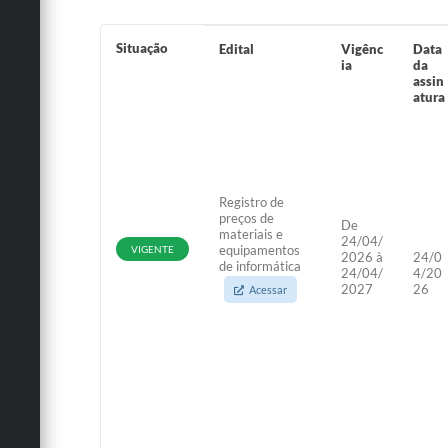
Situação
Edital
Vigênc
Data
ia
da
assin
atura
Registro de
preços de
De
materiais e
24/04/
equipamentos
VIGENTE
2026 à
24/0
de informática
24/04/
4/20
2027
26
Acessar