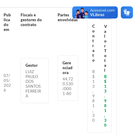
Pub
Fiscais e
Partes
Valores
lica
gestores do
envolvidas
do
contrato
C
V
em
o
a
n
l
t
o
r
r
a
T
t
o
o
t
Gere
Gestor
a
nciad
l
LUIZ
R
ora
07/
PAULO
$
R
44.72
05/
DOS
1
$
0.530
202
SANTOS
3
1
/000
6
FERREIR
.
3
1-80
A
9
.
8
9
1
8
,
1
3
,
0
3
0