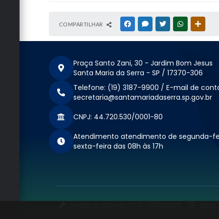
COMPARTILHAR
FACEBOOK
MESSENGER
TWITTER
WHATSAPP
OUTRA
Praça Santo Zani, 30 - Jardim Bom Jesus
Santa Maria da Serra - SP / 17370-306
Telefone: (19) 3187-9900 / E-mail de cont
secretaria@santamariadaserra.sp.gov.br
CNPJ: 44.720.530/0001-80
Atendimento atendimento de segunda-fe
sexta-feira das 08h às 17h
Versão do Sistema: 3.5.3 - 19/06/2026
Portal