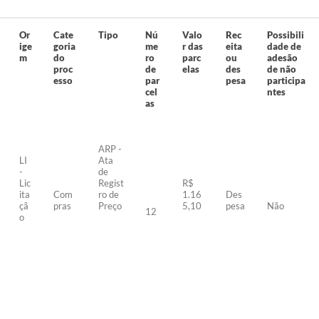
Or
Cate
Tipo
Nú
Valo
Rec
Possibili
ige
goria
me
r das
eita
dade de
m
do
ro
parc
ou
adesão
proc
de
elas
des
de não
esso
par
pesa
participa
cel
ntes
as
ARP -
LI
Ata
-
de
Lic
Regist
R$
ita
Com
ro de
1.16
Des
çã
pras
Preço
5,10
pesa
Não
12
o