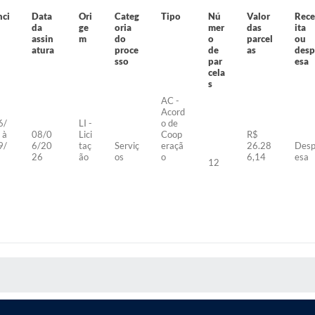
nci
Data
Ori
Categ
Tipo
Nú
Valor
Rece
da
ge
oria
mer
das
ita
assin
m
do
o
parcel
ou
atura
proce
de
as
desp
sso
par
esa
cela
s
AC -
Acord
6/
LI -
o de
 à
08/0
Lici
Coop
R$
9/
6/20
taç
Serviç
eraçã
26.28
Des
26
ão
os
o
6,14
esa
12
S MÍDIAS