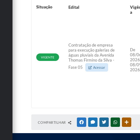
Situação
Edital
Vigê
a
Contratação de empresa
De
para execução galerias de
08/0
águas pluviais da Avenida
VIGENTE
2026
Thomas Firmino da Silva -
08/0
Fase 05
Acessar
2026
COMPARTILHAR
FACEBOOK
MESSENGER
TWITTER
WHATSAPP
OUTRA