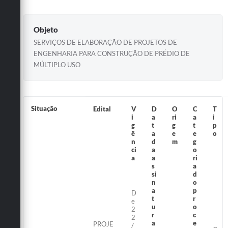
Objeto
SERVIÇOS DE ELABORAÇÃO DE PROJETOS DE
ENGENHARIA PARA CONSTRUÇÃO DE PRÉDIO DE
MÚLTIPLO USO
Situação
Edital
V
D
O
C
T
i
a
ri
a
i
g
t
g
t
p
ê
a
e
e
o
n
d
m
g
ci
a
o
a
a
ri
s
a
si
d
n
o
a
p
D
t
r
e
u
o
2
r
c
2
a
e
PROJE
/