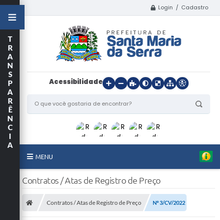
Login / Cadastro
T
R
A
N
S
Acessibilidade
P
A
R
Ê
N
C
I
A
MENU
Início
Contratos / Atas de Registro de Preço
O Município
Contratos / Atas de Registro de Preço
Nº 3/CV/2022
Departamentos