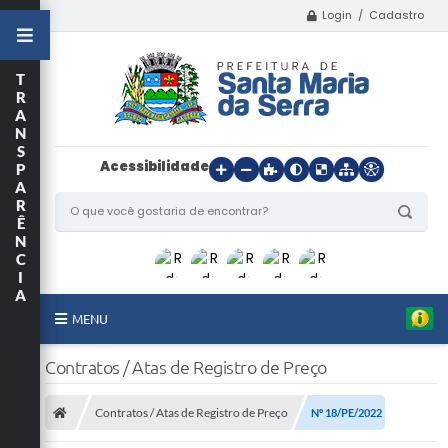
Login / Cadastro
T
R
A
N
S
Acessibilidade
P
A
R
Ê
N
C
I
A
MENU
Início
Contratos / Atas de Registro de Preço
O Município
Contratos / Atas de Registro de Preço
Nº 18/PE/2022
Departamentos