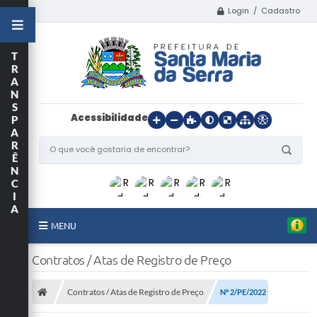
Login / Cadastro
T
R
A
N
S
Acessibilidade
P
A
R
Ê
N
C
I
A
MENU
Início
Contratos / Atas de Registro de Preço
O Município
Contratos / Atas de Registro de Preço
Nº 2/PE/2022
Departamentos