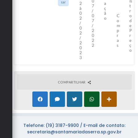
0
is
sar
2
a
7
t
à
ç
/
r
0
ã
0
C
o
2
o
7
o
d
/
/
m
e
0
2
p
P
2
0
r
r
/
2
a
e
2
2
s
ç
0
o
2
3
COMPARTILHAR
Telefone: (19) 3187-9900 / E-mail de contato:
secretaria@santamariadaserra.sp.gov.br