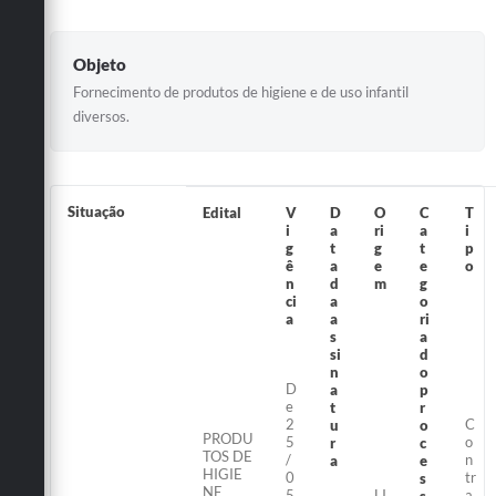
Objeto
Fornecimento de produtos de higiene e de uso infantil
diversos.
Situação
Edital
V
D
O
C
T
i
a
ri
a
i
g
t
g
t
p
ê
a
e
e
o
n
d
m
g
ci
a
o
a
a
ri
s
a
si
d
n
o
D
a
p
e
t
r
2
C
u
o
PRODU
5
o
r
c
TOS DE
/
n
a
e
HIGIE
0
tr
s
NE
5
LI
a
s