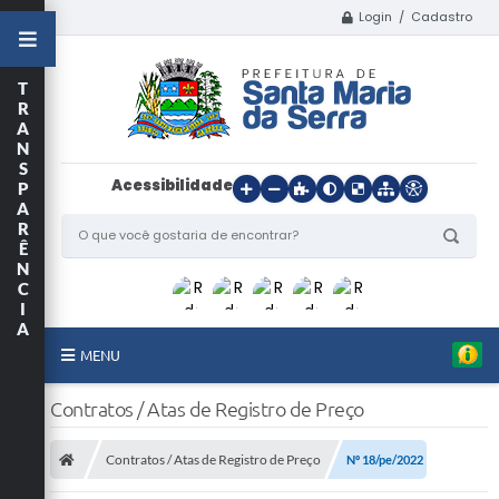
Login / Cadastro
T
R
A
N
S
Acessibilidade
P
A
R
Ê
N
C
I
A
MENU
Início
Contratos / Atas de Registro de Preço
O Município
Contratos / Atas de Registro de Preço
Nº 18/pe/2022
Departamentos