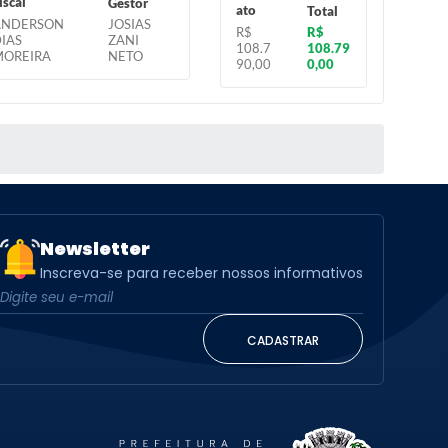
iscal
Gestor
ato
Total
ANDERSON
JOSIAS
R$
R$
IAS
ZANI
108.7
108.79
MOREIRA
NETO
90,00
0,00
Newsletter
Inscreva-se para receber nossos informativos
CADASTRAR