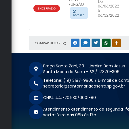
De
FURGÃO
06/06/2022
ENCERRADO
à
Acessar
06/12/2022
COMPARTILHAR
FACEBOOK
MESSENGER
TWITTER
WHATSAPP
OUTRA
Praça Santo Zani, 30 - Jardim Bom Jesus
Santa Maria da Serra - SP / 17370-306
Telefone: (19) 3187-9900 / E-mail de cont
secretaria@santamariadaserra.sp.gov.br
CNPJ: 44.720.530/0001-80
Atendimento atendimento de segunda-fe
sexta-feira das 08h às 17h