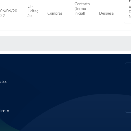
F
Contrato
LI -
(termo
06/06/20
Licitaç
D
Compras
inicial)
Despesa
22
ão
S MÍDIAS
ato:
ira a