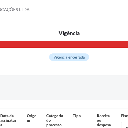
OCAÇÕES LTDA.
Vigência
Vigência encerrada
Data da
Orige
Categoria
Tipo
Receita
Fisc
assinatur
m
do
ou
a
processo
despesa