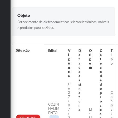
Objeto
Fornecimento de eletrodomésticos, eletroeletrônicos, móveis
e produtos para cozinha.
Situação
Edital
V
D
O
C
T
i
a
ri
a
i
g
t
g
t
p
ê
a
e
e
o
n
d
m
g
ci
a
o
a
a
ri
s
a
D
si
d
e
n
o
2
C
a
p
7
o
t
r
/
n
u
o
COZIN
0
tr
r
c
HALIM
7
LI
a
a
e
ENTO
/
-
t
s
2
Li
o
s
ENCERRADO