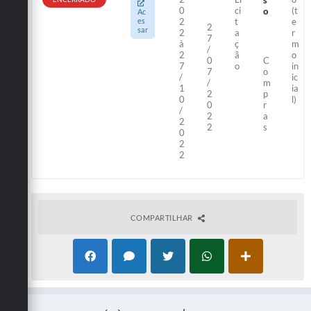
0
ci
(t
o
Ac
es
2
t
e
2
sar
2
a
r
7
à
ç
m
/
2
ã
o
0
C
7
o
in
7
o
/
ic
/
m
1
ia
2
p
0
l)
0
r
/
2
a
2
2
s
0
2
2
COMPARTILHAR