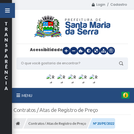
Login / Cadastro
T
R
A
N
S
Acessibilidade
P
A
R
Ê
N
C
I
A
MENU
Início
Contratos / Atas de Registro de Preço
O Município
Contratos / Atas de Registro de Preço
Nº 20/PE/2022
Departamentos