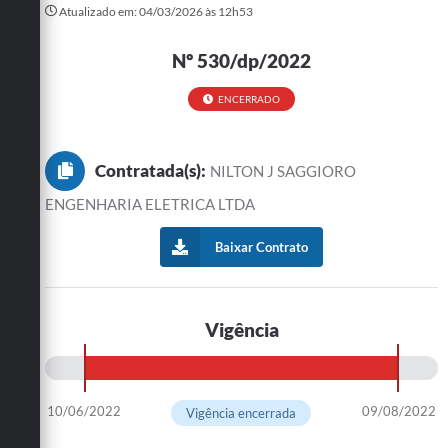
Atualizado em: 04/03/2026 às 12h53
Turismo
Nº 530/dp/2022
Cultura
ENCERRADO
Conselhos Municipais
Legislação
Contratada(s):
NILTON J SAGGIORO
Editais
ENGENHARIA ELETRICA LTDA
Notícias
Baixar Contrato
Emprega
Vigência
10/06/2022
09/08/2022
Vigência encerrada