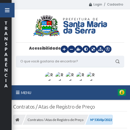
Login / Cadastro
T
R
A
N
S
Acessibilidade
P
A
R
Ê
N
C
I
A
MENU
Início
Contratos / Atas de Registro de Preço
O Município
Contratos / Atas de Registro de Preço
Nº 530/dp/2022
Departamentos