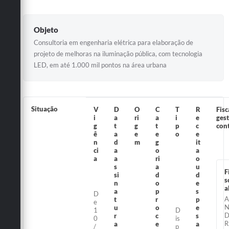
Objeto
Consultoria em engenharia elétrica para elaboração de
projeto de melhoras na iluminação pública, com tecnologia
LED, em até 1.000 mil pontos na área urbana
Situação
V
D
O
C
T
R
Fisc
i
a
ri
a
i
e
ges
g
t
g
t
p
c
con
ê
a
e
e
o
e
n
d
m
g
it
ci
a
o
a
a
a
ri
o
s
a
u
F
si
d
d
s
n
o
e
a
a
p
s
D
A
t
r
p
e
u
o
e
1
D
r
c
s
0
is
R
a
e
a
/
p