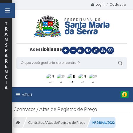
Login / Cadastro
T
R
A
N
S
Acessibilidade
P
A
R
Ê
N
C
I
A
MENU
Início
Contratos / Atas de Registro de Preço
O Município
Contratos / Atas de Registro de Preço
Nº 568/dp/2022
Departamentos