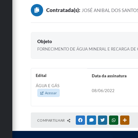
Contratada(s):
JOSÉ ANIBAL DOS SANTO
Objeto
FORNECIMENTO DE ÁGUA MINERAL E RECARGA DE GÁ
Edital
Data da assinatura
ÁGUA E GÁS
08/06/2022
Acessar
COMPARTILHAR
FACEBOOK
MESSENGER
TWITTER
WHATSAPP
OUTRA