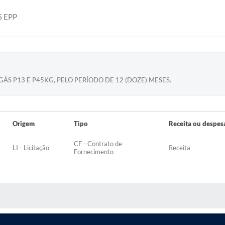
S EPP
S P13 E P45KG, PELO PERÍODO DE 12 (DOZE) MESES.
Origem
Tipo
Receita ou despes
CF - Contrato de
LI - Licitação
Receita
Fornecimento
S MÍDIAS