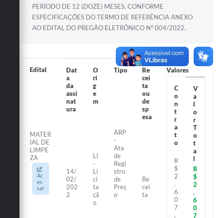
PERÍODO DE 12 (DOZE) MESES, CONFORME
ESPECIFICAÇÕES DO TERMO DE REFERÊNCIA ANEXO
AO EDITAL DO PREGÃO ELETRÔNICO N° 004/2022.
Edital
Dat
O
Tipo
Re
Valores
a
ri
cei
da
g
ta
C
V
assi
e
ou
o
a
nat
m
de
n
l
ura
sp
t
o
esa
r
r
a
T
ARP
MATER
t
o
-
IAL DE
o
t
Ata
LIMPE
a
LI
de
ZA
l
R
-
Regi
$
R
14/
Li
stro
Ac
2
$
02/
ci
de
Re
es
.
2
202
ta
Preç
cei
sar
6
.
2
çã
o
ta
0
6
o
7
0
,
7