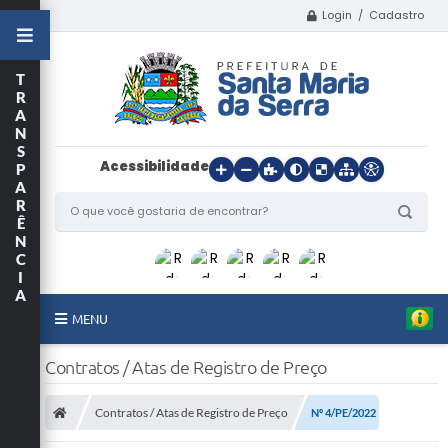
Login / Cadastro
T
R
A
N
S
Acessibilidade
P
A
R
Ê
N
C
I
A
MENU
Início
Contratos / Atas de Registro de Preço
O Município
Contratos / Atas de Registro de Preço
Nº 4/PE/2022
Departamentos