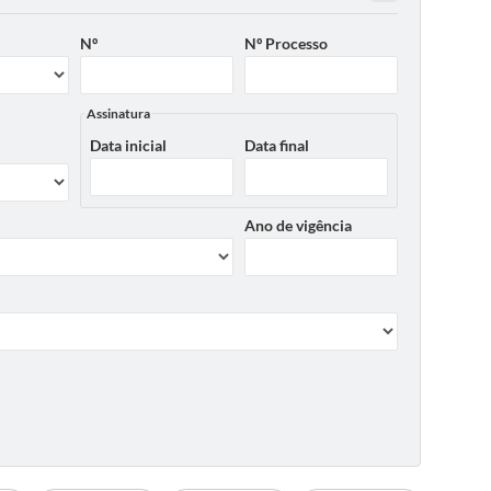
Nº
Nº Processo
Assinatura
Data inicial
Data final
Ano de vigência