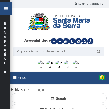
Login / Cadastro
T
R
A
N
S
Acessibilidade
P
A
R
Ê
N
C
I
A
MENU
Início
Editais de Licitação
Seguir
O Município
Departamentos