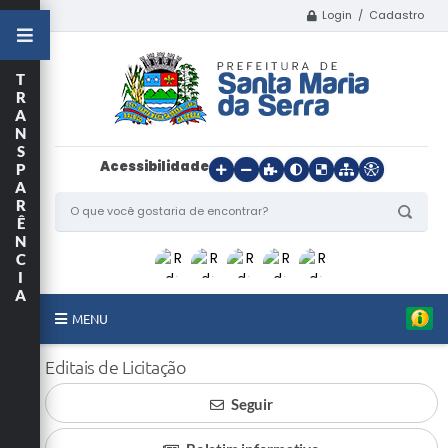
Login / Cadastro
T
R
A
N
S
Acessibilidade
P
A
R
Ê
N
C
I
A
MENU
Início
Editais de Licitação
Seguir
O Município
Departamentos