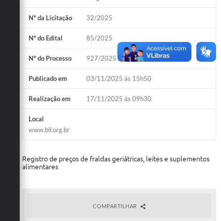
Nº da Licitação
32/2025
Nº do Edital
85/2025
Nº do Processo
927/2025
Publicado em
03/11/2025 às 15h50
Realização em
17/11/2025 às 09h30
Local
www.bll.org.br
Registro de preços de fraldas geriátricas, leites e suplementos
alimentares
COMPARTILHAR