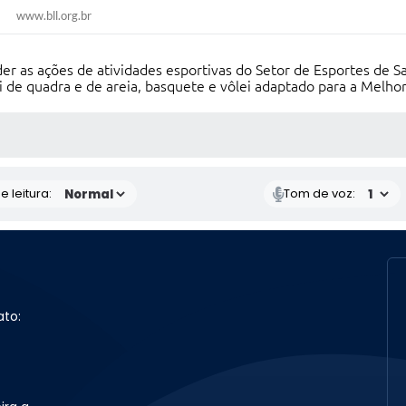
www.bll.org.br
r as ações de atividades esportivas do Setor de Esportes de Sa
i de quadra e de areia, basquete e vôlei adaptado para a Melhor
S MÍDIAS
 leitura:
Tom de voz:
ato: