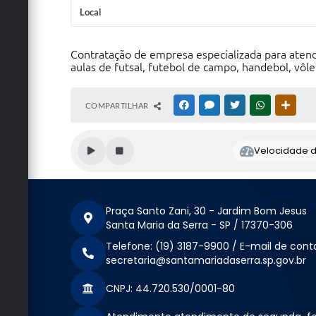
Local
Contratação de empresa especializada para atende
aulas de futsal, futebol de campo, handebol, vôle
COMPARTILHAR
FACEBOOK
MESSENGER
TWITTER
WHATSAPP
OUTRA
Velocidade de
Praça Santo Zani, 30 - Jardim Bom Jesus
Santa Maria da Serra - SP / 17370-306
Telefone: (19) 3187-9900 / E-mail de cont
secretaria@santamariadaserra.sp.gov.br
CNPJ: 44.720.530/0001-80