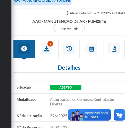
AAC - MANUTENÇÃO DE AR - FUM0E46
Turismo
Atualizado em: 07/10/2025 às 11h41
AAC - MANUTENÇÃO DE AR - FUM0E46
Cultura
Imprimir
Conselhos Municipais
1
Legislação
Editais
Detalhes
Notícias
Emprega
Situação
ABERTO
Modalidade
Autorizações de Compras/Contratação
Diretas
Nº da Licitação
296/2025
Nº do Processo
1000/2025