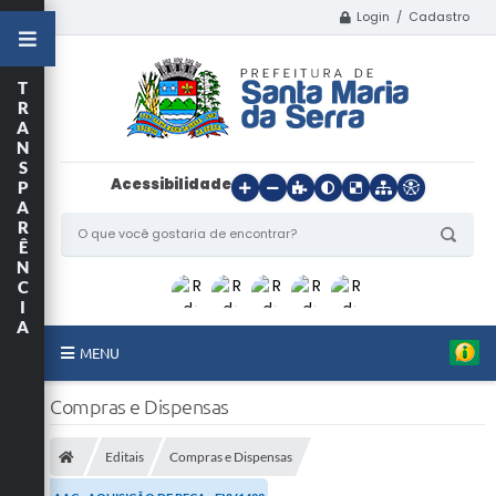
Login / Cadastro
T
R
A
N
S
Acessibilidade
P
A
R
Ê
N
C
I
A
MENU
Início
Compras e Dispensas
O Município
Editais
Compras e Dispensas
Departamentos