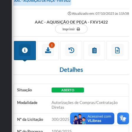
AAC - AQUISIÇÃO DE PEÇA - FXV1422
Turismo
Atualizado em: 07/10/2025 às 11h58
AAC - AQUISIÇÃO DE PEÇA - FXV1422
Cultura
Imprimir
Conselhos Municipais
1
Legislação
Editais
Detalhes
Notícias
Emprega
Situação
ABERTO
Modalidade
Autorizações de Compras/Contratação
Diretas
Nº da Licitação
300/2025
Nº do Processo
1004/2025