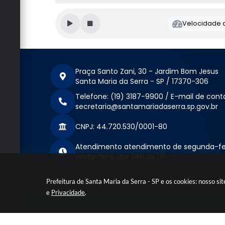
Velocidade d
Praça Santo Zani, 30 - Jardim Bom Jesus
Santa Maria da Serra - SP / 17370-306
Telefone: (19) 3187-9900 / E-mail de cont
secretaria@santamariadaserra.sp.gov.br
CNPJ: 44.720.530/0001-80
Atendimento atendimento de segunda-fe
sexta-feira das 08h às 17h
Prefeitura de Santa Maria da Serra - SP e os cookies: nosso s
e
Privacidade
.
Versão do Sistema: 3.5.3 - 19/06/2026
Portal