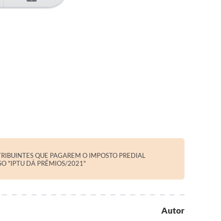
RIBUINTES QUE PAGAREM O IMPOSTO PREDIAL
O "IPTU DÁ PRÊMIOS/2021"
Autor