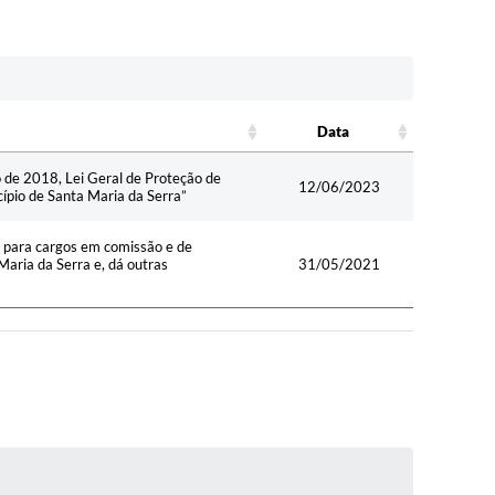
Data
Data
 de 2018, Lei Geral de Proteção de
12/06/2023
ípio de Santa Maria da Serra”
s para cargos em comissão e de
aria da Serra e, dá outras
31/05/2021