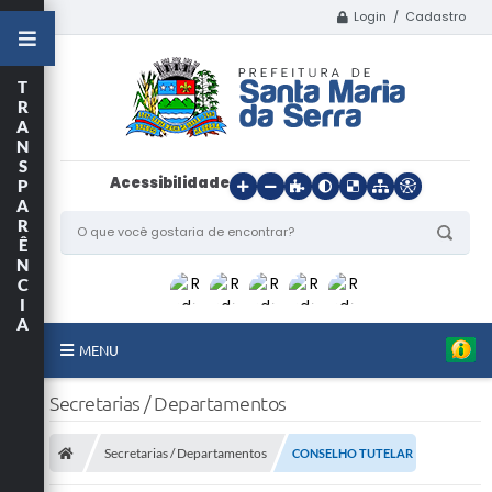
Login / Cadastro
T
R
A
N
S
Acessibilidade
P
A
R
Ê
N
C
I
A
MENU
Início
Secretarias / Departamentos
O Município
Secretarias / Departamentos
CONSELHO TUTELAR
Departamentos