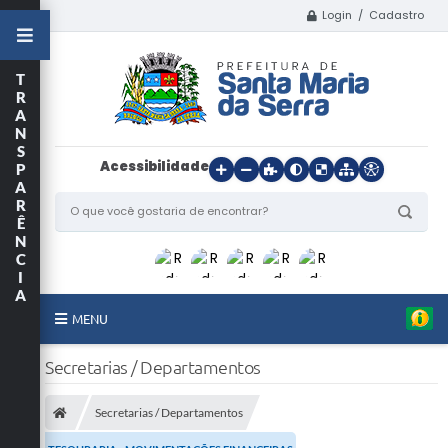
Login / Cadastro
T
R
A
N
S
Acessibilidade
P
A
R
Ê
N
C
I
A
MENU
Início
Secretarias / Departamentos
O Município
Secretarias / Departamentos
Departamentos