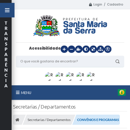
Login / Cadastro
T
R
A
N
S
Acessibilidade
P
A
R
Ê
N
C
I
A
MENU
Início
Secretarias / Departamentos
O Município
Secretarias / Departamentos
CONVÊNIOS E PROGRAMAS
Departamentos