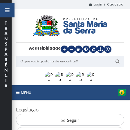
Login / Cadastro
T
R
A
N
S
Acessibilidade
P
A
R
Ê
N
C
I
A
MENU
Início
Legislação
O Município
Seguir
Departamentos