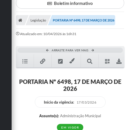
Boletim informativo
Turismo
Legislação
PORTARIA Nº 6498, 17 DE MARÇO DE 2026
Cultura
Conselhos Municipais
Atualizado em: 10/04/2026 às 16h31
Legislação
ARRASTE PARA VER MAIS
Editais
Notícias
Emprega
PORTARIA Nº 6498, 17 DE MARÇO DE
2026
Início da vigência:
17/03/2026
Assunto(s):
Administração Municipal
EM VIGOR