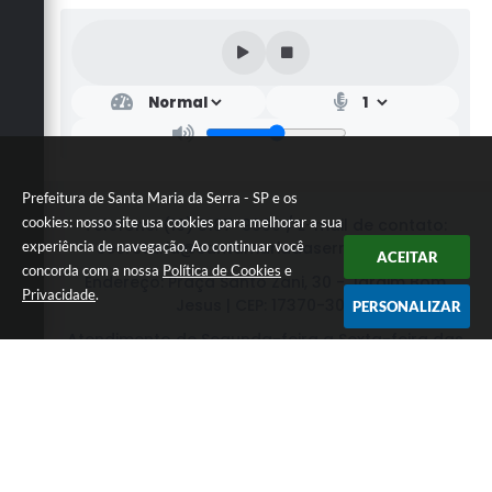
Prefeitura de Santa Maria da Serra - SP e os
cookies: nosso site usa cookies para melhorar a sua
Telefone: (19) 3187-9900 / E-mail de contato:
secretaria@santamariadaserra.sp.gov.br
experiência de navegação. Ao continuar você
ACEITAR
concorda com a nossa
Política de Cookies
e
Endereço: Praça Santo Zani, 30 - Jardim Bom
Privacidade
.
Jesus | CEP: 17370-306
PERSONALIZAR
Atendimento de Segunda-feira a Sexta-feira das
08h às 17h
CNPJ: 44.720.530/0001-80
Prefeitura de Santa Maria da Serra - SP